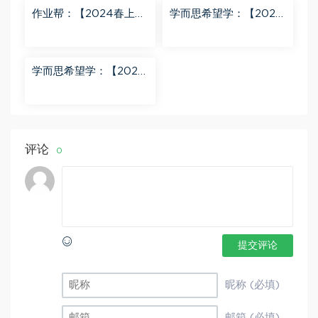
作业帮：【2024春上】
学而思希望学：【2024
初三数学北师 赵蒙蒙 A
春下】初二语文A+班 陆
+ 百度网盘分享
杰峰 百度网盘分享
学而思希望学：【2023
秋下】初一地理A+班 李
孚宁 百度网盘分享
评论
0
提交评论
昵称 (必填)
邮箱 (必填)