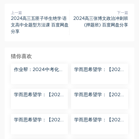
上一篇
下一篇
2024高三五匪子毕生绝学·语
2024高三张博文政治冲刺班
文高中全题型方法课 百度网盘
(押题班) 百度网盘分享
分享
猜你喜欢
作业帮：2024中考化学
学而思希望学：【2024
密训班 百度网盘分享
春上】初三化学S班 陈潭
飞 百度网盘分享
学而思希望学：【2024
学而思希望学：【2024
春上】初三英语A+班 刘
春下】初一数学北师S班
飞飞 百度网盘分享
魏爽 百度网盘分享
学而思希望学：【2024
学而思希望学：【2023
春下】初二英语A+班 靳
春上】初二数学S+创新
旸宁 百度网盘分享
班 许润博 百度网盘分享