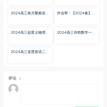
2024高三叁月聚粮语文
作业帮：【2024春】高
课程【叁月聚粮】语文
一英语 古蓉蓉 A+ 百度
二轮寒春课程 百度网盘
网盘分享
分享
2024高三赵星义物理二
2024高三肖晗数学一轮
轮【赵星义物理S】寒假
【肖晗数学A+】暑假班
班 百度网盘分享
百度网盘分享
2024高三袁慧英语二轮
春季班（A+） 百度网盘
分享
评论
0