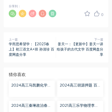
分享到：
0
上一篇
下一篇
学而思希望学：【2023春
姜天一：【更新中】姜天一讲
上】初三语文A+班 孙清珍 百
给孩子的古代文学 百度网盘分
度网盘分享
享
猜你喜欢
2024高三马凯鹏化学一
2024高三胡源押题 百
轮【马凯鹏化学a+】秋
度网盘分享
季班 百度网盘分享
2024高三秦琳政治春季
2021高三乐学物理李玮
班（A） 百度网盘分享
第三阶段 百度网盘分享