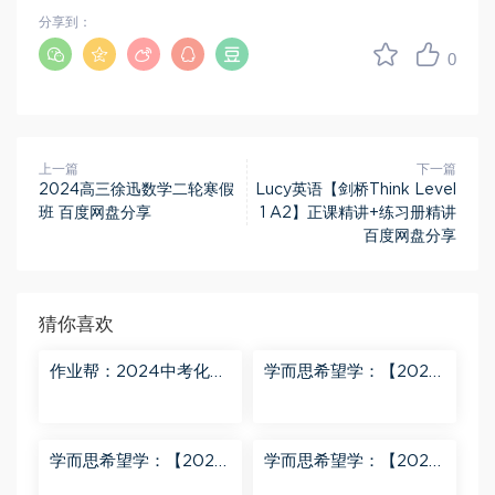
分享到：
0
上一篇
下一篇
2024高三徐迅数学二轮寒假
Lucy英语【剑桥Think Level
班 百度网盘分享
1 A2】正课精讲+练习册精讲
百度网盘分享
猜你喜欢
作业帮：2024中考化学
学而思希望学：【2024
密训班 百度网盘分享
春上】初三化学S班 陈潭
飞 百度网盘分享
学而思希望学：【2024
学而思希望学：【2024
春上】初三英语A+班 刘
春下】初一数学北师S班