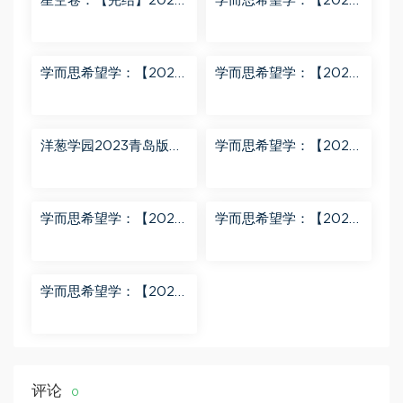
星空卷：【完结】2023
学而思希望学：【2023
年蔡老师星空小升初语
春下】六年级数学全国
文满分训练营 百度网盘
版S 史乐 百度网盘分享
分享
学而思希望学：【2023
学而思希望学：【2023
秋下】四年级语文A+班
秋上】二年级数学A+班
关娟 百度网盘分享
曹佳倩 百度网盘分享
洋葱学园2023青岛版五
学而思希望学：【2023
四制小学数学二年级上
春下】六年级语文全国
册（911M高清视频） 百
版A+ 刘洋 百度网盘分
度网盘分享
享
学而思希望学：【2024
学而思希望学：【2023
春下】一年级数学A+班
春上】一年级语文全国
于玲 百度网盘分享
版A+ 于戈子琦 百度网
盘分享
学而思希望学：【2023
春下】三年级数学全国
版S 李春芳 百度网盘分
享
评论
0