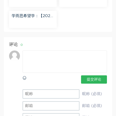
初三数学北师 赵蒙蒙 A
春下】初二语文A+班 陆
+ 百度网盘分享
杰峰 百度网盘分享
学而思希望学：【2023
秋下】初一地理A+班 李
孚宁 百度网盘分享
评论
0
提交评论
昵称 (必填)
邮箱 (必填)