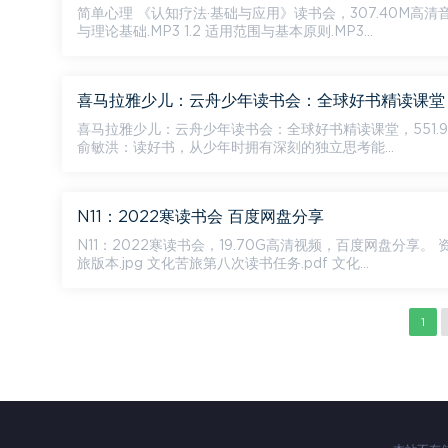
简单心理 《认知疗法·基础与应用》读书会​，307.40M高清音视频资料，百度网盘分享。 资源目录 
与理论基础.MP3 1.2 适用范围与基本原则.MP3...
喜马拉雅少儿：云舟少年读书会：全球好书精读课堂
喜马拉雅少儿：云舟少年读书会：全球好书精读课堂，551.95M高清视频，百度网盘分享
俞敏洪：读好书，从少年时拥有深刻的独立思考能...
N11：2022寒读书会 百度网盘分享
N11：2022寒读书会，19.70G高清视频，百度网盘分享。 资源目录 【N11】名家读书会《文化苦旅》【陈周】（2022寒假） PDF 文化苦
旅版本.jpg 文化苦旅第八次读书任务.pdf 文化...
1