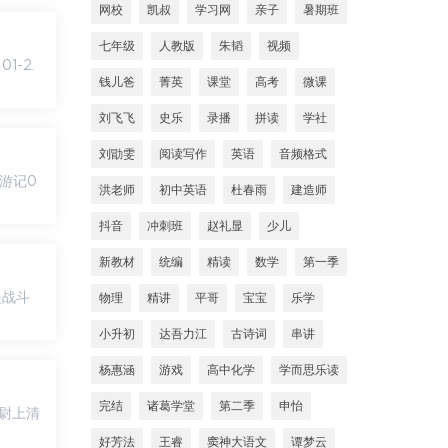
网校
凯叔
学习网
亲子
暑期班
七年级
人教版
朱韬
视频
钱儿爸
菁英
课堂
高考
微课
刘飞飞
史乐
录播
拼读
学社
刘勖雯
阅读写作
英语
音频格式
洪老师
初中英语
杜春雨
建造师
抖音
冲刺班
赵礼显
少儿
新教材
统编
精读
数学
第一季
物理
精讲
平哥
宝宝
乐学
小升初
达吾力江
古诗词
串讲
杨惠涵
游戏
高中化学
学而思乐读
完结
诸葛学堂
第二季
申怡
好芳法
王睿
窦神大语文
谭梦云