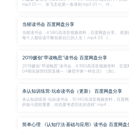
mp3 01 一、奈飞文化第一条准则.mp3 01 一、什...
当猩读书会 百度网盘分享
当猩读书会，4.58G高清音视频资料，百度网盘分享。 资源目录 01 《微习惯》：打败不自律，杀死拖延症！.mp4 02 《创新者的窘境》：
每个人都应该不断创新自己的人生！.mp4 03 《...
2019媛创“早读晚思”读书会 百度网盘分享
2019媛创“早读晚思”读书会，4.38G高清音视频资料，百度网盘分享。 资源目录 【结营直播】02期媛创读书方法实操
04期实操营结营直播—《像哲学家一样生活》（加)...
杀认知训练营-玩命读书会（更新） 百度网盘分享
杀认知训练营-玩命读书会，10.14G高清音视频资料，百度网盘分享。 资源目录 “为什么经济低迷的时候，是创富的最佳时机
的奋斗固然重要，但也要考虑历史的进程”.mp4 ...
简单心理 《认知疗法·基础与应用》读书会​ 百度网盘