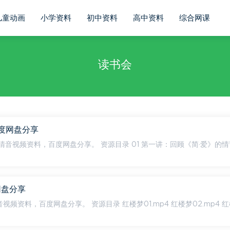
儿童动画
小学资料
初中资料
高中资料
综合网课
读书会
百度网盘分享
 资源目录 01 第一讲：回顾《简·爱》的情节梗
网盘分享
红楼梦01.mp4 红楼梦02.mp4 红楼梦0