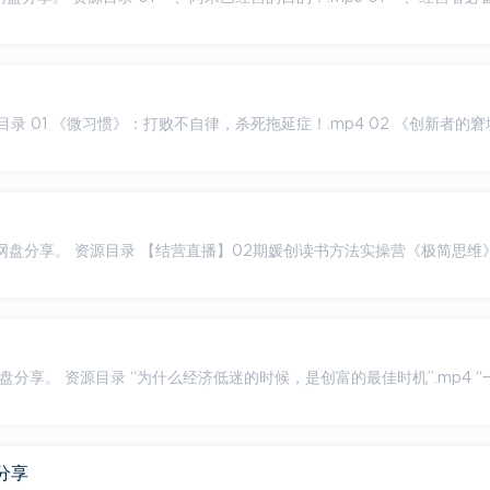
营《极简思维》.mp4
”.mp4 “一个人
分享