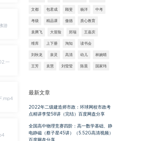
文都
包君成
顾斐
杨洋
中考
考级
精品课
傲德
质心教育
袁腾飞
大冒险
郑瑞
王嘉庆
维库
上下册
淘知
读书会
刘秋龙
泉灵
高清
幼儿
林婉晴
王芳
袁慧
刘莹莹
陈晨
国家玮
最新文章
2022年二级建造师市政：环球网校市政考
点精讲李莹58讲（完结）百度网盘分享
全国高中物理竞赛四阶：高一数学基础、静
电静磁（蔡子星45讲）（5.52G高清视频）
百度网盘分享