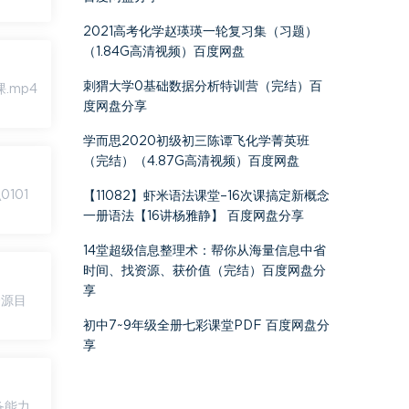
2021高考化学赵瑛瑛一轮复习集（习题）
（1.84G高清视频）百度网盘
刺猬大学0基础数据分析特训营（完结）百
度网盘分享
学而思2020初级初三陈谭飞化学菁英班
（完结）（4.87G高清视频）百度网盘
101
【11082】虾米语法课堂–16次课搞定新概念
一册语法【16讲杨雅静】 百度网盘分享
14堂超级信息整理术：帮你从海量信息中省
时间、找资源、获价值（完结）百度网盘分
享
资源目
初中7~9年级全册七彩课堂PDF 百度网盘分
享