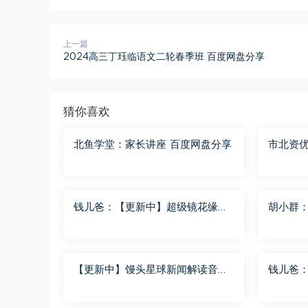
上一篇
2024高三丁珏临语文二轮春季班 百度网盘分享
猜你喜欢
北鱼学堂：家长讲座 百度网盘分享
市北资优
度网盘
钱儿爸：【更新中】超级镜花缘
胡小群
（第二季） 百度网盘分享
步到位L
【更新中】馒头星球新闻解读音频
钱儿爸
课 百度网盘分享
（第一季