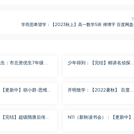
学而思希望学：【2023秋上】高一数学S班 傅博宇 百度网
生：市北资优生7年级 百
少年得到：【完结】精讲名侦探
分享
南-红黑大对决 百度网盘分享
：【更新中】胡小群-思维一
开明致学：【2022暑秋】 百度
8 百度网盘分享
盘分享
：【完结】超级隋唐后传
N11（新秋读书会）：【更新中】
） 百度网盘分享
北大读书方法课 百度网盘分享