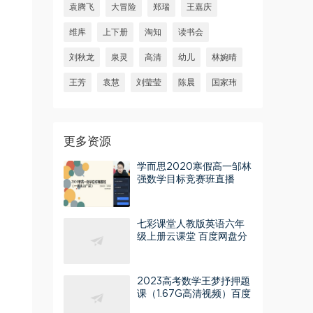
袁腾飞
大冒险
郑瑞
王嘉庆
维库
上下册
淘知
读书会
刘秋龙
泉灵
高清
幼儿
林婉晴
王芳
袁慧
刘莹莹
陈晨
国家玮
更多资源
学而思2020寒假高一邹林
强数学目标竞赛班直播
（一试北上广深）（完
结）（2.41G高清视频）百
度网盘
七彩课堂人教版英语六年
级上册云课堂 百度网盘分
享
2023高考数学王梦抒押题
课（1.67G高清视频）百度
网盘分享