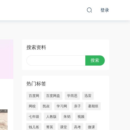
登录
搜索资料
热门标签
百度网
百度网盘
学而思
迅雷
网校
凯叔
学习网
亲子
暑期班
七年级
人教版
朱韬
视频
钱儿爸
菁英
课堂
高考
微课