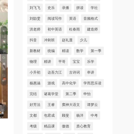
刘飞飞
史乐
录播
拼读
学社
刘勖雯
阅读写作
英语
音频格式
洪老师
初中英语
杜春雨
建造师
抖音
冲刺班
赵礼显
少儿
新教材
统编
精读
数学
第一季
物理
精讲
平哥
宝宝
乐学
小升初
达吾力江
古诗词
串讲
杨惠涵
游戏
高中化学
学而思乐读
完结
诸葛学堂
第二季
申怡
好芳法
王睿
窦神大语文
谭梦云
文都
包君成
顾斐
杨洋
中考
考级
精品课
傲德
质心教育