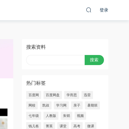
登录
搜索资料
热门标签
百度网
百度网盘
学而思
迅雷
网校
凯叔
学习网
亲子
暑期班
七年级
人教版
朱韬
视频
钱儿爸
菁英
课堂
高考
微课