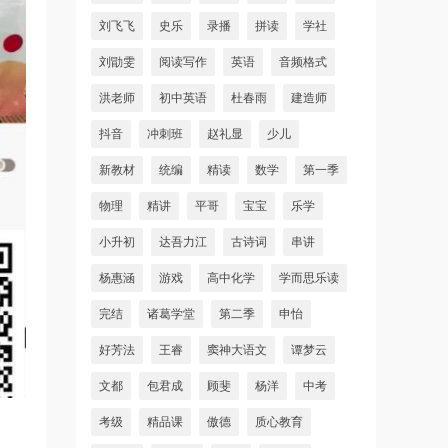
刘飞飞
史乐
录播
拼读
学社
刘勖雯
阅读写作
英语
音频格式
洪老师
初中英语
杜春雨
建造师
抖音
冲刺班
赵礼显
少儿
新教材
统编
精读
数学
第一季
物理
精讲
平哥
宝宝
乐学
小升初
达吾力江
古诗词
串讲
杨惠涵
游戏
高中化学
学而思乐读
完结
诸葛学堂
第二季
申怡
好芳法
王睿
窦神大语文
谭梦云
文都
包君成
顾斐
杨洋
中考
考级
精品课
傲德
质心教育