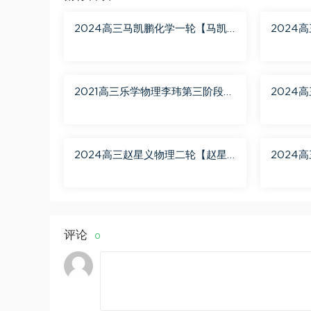
2024高三马凯鹏化学一轮【马凯
2024
鹏化学a+】秋季班 百度网盘分享
2021高三乐学物理李玮第三阶段
2024
百度网盘分享
月聚粮】
盘分享
2024高三赵星义物理二轮【赵星
2024
义物理S】寒假班 百度网盘分享
学A+】
评论
0