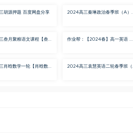
高三胡源押题 百度网盘分享
2024高三秦琳政治春季班（A）
百度网盘分享
高三叁月聚粮语文课程【叁
作业帮：【2024春】高一英语 
语文二轮寒春课程 百度网
蓉蓉 A+ 百度网盘分享
高三肖晗数学一轮【肖晗数
2024高三袁慧英语二轮春季班（
暑假班 百度网盘分享
+） 百度网盘分享