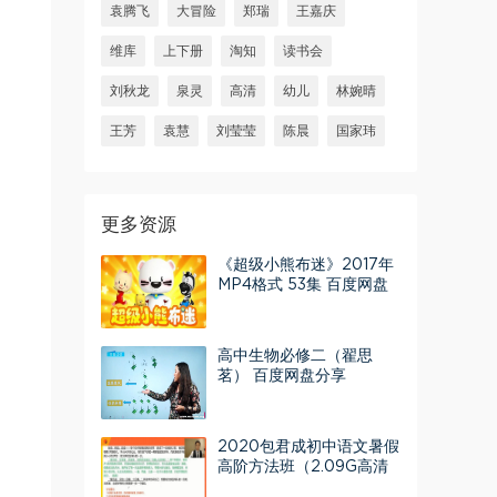
袁腾飞
大冒险
郑瑞
王嘉庆
维库
上下册
淘知
读书会
刘秋龙
泉灵
高清
幼儿
林婉晴
王芳
袁慧
刘莹莹
陈晨
国家玮
更多资源
《超级小熊布迷》2017年
MP4格式 53集 百度网盘
下载
高中生物必修二（翟思
茗） 百度网盘分享
2020包君成初中语文暑假
高阶方法班（2.09G高清
视频）百度网盘