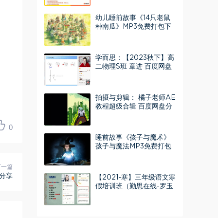
幼儿睡前故事《14只老鼠
种南瓜》MP3免费打包下
载 4集
学而思：【2023秋下】高
二物理S班 章进 百度网盘
分享
拍摄与剪辑： 橘子老师AE
教程超级合辑​ 百度网盘分
享
0
睡前故事《孩子与魔术》
孩子与魔法MP3免费打包
下载 15集
下一篇
盘分享
【2021-寒】三年级语文寒
假培训班（勤思在线-罗玉
清） 百度网盘分享