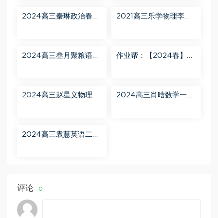
2024高三秦琳政治春季
2021高三乐学物理李玮
班（A） 百度网盘分享
第三阶段 百度网盘分享
2024高三叁月聚粮语文
作业帮：【2024春】高
课程【叁月聚粮】语文
一英语 古蓉蓉 A+ 百度
二轮寒春课程 百度网盘
网盘分享
分享
2024高三赵星义物理二
2024高三肖晗数学一轮
轮【赵星义物理S】寒假
【肖晗数学A+】暑假班
班 百度网盘分享
百度网盘分享
2024高三袁慧英语二轮
春季班（A+） 百度网盘
分享
评论
0