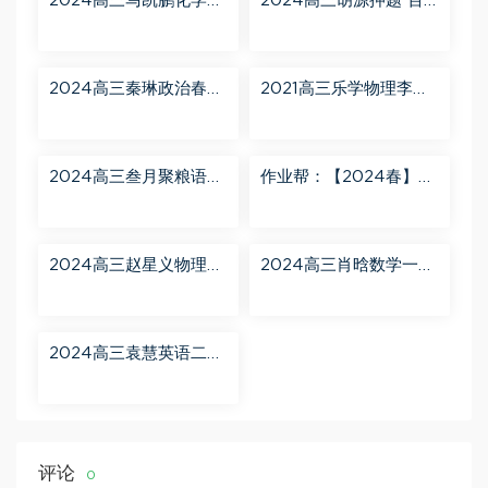
2024高三马凯鹏化学一
2024高三胡源押题 百
轮【马凯鹏化学a+】秋
度网盘分享
季班 百度网盘分享
2024高三秦琳政治春季
2021高三乐学物理李玮
班（A） 百度网盘分享
第三阶段 百度网盘分享
2024高三叁月聚粮语文
作业帮：【2024春】高
课程【叁月聚粮】语文
一英语 古蓉蓉 A+ 百度
二轮寒春课程 百度网盘
网盘分享
分享
2024高三赵星义物理二
2024高三肖晗数学一轮
轮【赵星义物理S】寒假
【肖晗数学A+】暑假班
班 百度网盘分享
百度网盘分享
2024高三袁慧英语二轮
春季班（A+） 百度网盘
分享
评论
0