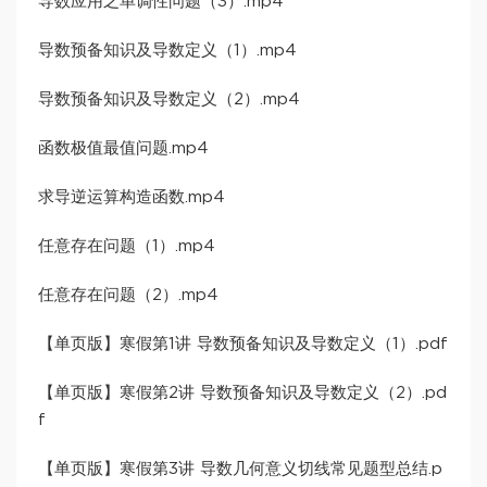
导数应用之单调性问题（3）.mp4
导数预备知识及导数定义（1）.mp4
导数预备知识及导数定义（2）.mp4
函数极值最值问题.mp4
求导逆运算构造函数.mp4
任意存在问题（1）.mp4
任意存在问题（2）.mp4
【单页版】寒假第1讲 导数预备知识及导数定义（1）.pdf
【单页版】寒假第2讲 导数预备知识及导数定义（2）.pd
f
【单页版】寒假第3讲 导数几何意义切线常见题型总结.p