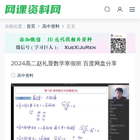
当前位置：
首页
高中资料
正文
2024高二赵礼显数学寒假班 百度网盘分享
高中资料