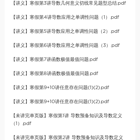
【讲义】寒假第3讲导数几何意义切线常见题型总结.pdf
【讲义】寒假第4讲导数应用之单调性问题（1）.pdf
【讲义】寒假第5讲导数应用之单调性问题（2）.pdf
【讲义】寒假第6讲导数应用之单调性问题（3）.pdf
【讲义】寒假第7讲函数极值最值问题.pdf
【讲义】寒假第8讲函数极值最值问题.pdf
【讲义】寒假第9+10讲任意存在问题(1)(2).pdf
【讲义】寒假第9+10讲任意存在问题(1)(2).pdf
【未讲完单页版】寒假第1讲 导数预备知识及导数定义
（1）.pdf
【未讲完单页版】寒假第2讲 导数预备知识及导数定义