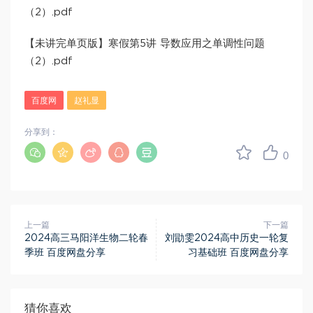
（2）.pdf
【未讲完单页版】寒假第5讲 导数应用之单调性问题
（2）.pdf
百度网
赵礼显
分享到：
0
上一篇
下一篇
2024高三马阳洋生物二轮春
刘勖雯2024高中历史一轮复
季班 百度网盘分享
习基础班 百度网盘分享
猜你喜欢