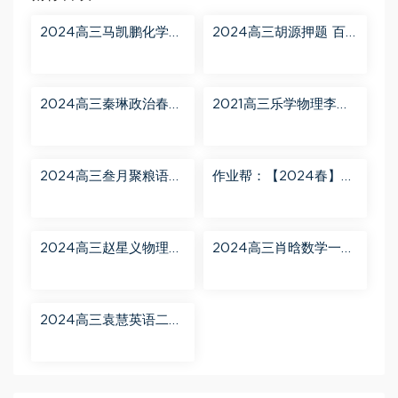
2024高三马凯鹏化学一
2024高三胡源押题 百
轮【马凯鹏化学a+】秋
度网盘分享
季班 百度网盘分享
2024高三秦琳政治春季
2021高三乐学物理李玮
班（A） 百度网盘分享
第三阶段 百度网盘分享
2024高三叁月聚粮语文
作业帮：【2024春】高
课程【叁月聚粮】语文
一英语 古蓉蓉 A+ 百度
二轮寒春课程 百度网盘
网盘分享
分享
2024高三赵星义物理二
2024高三肖晗数学一轮
轮【赵星义物理S】寒假
【肖晗数学A+】暑假班
班 百度网盘分享
百度网盘分享
2024高三袁慧英语二轮
春季班（A+） 百度网盘
分享