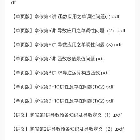
df
【单页版】寒假第4讲 函数应用之单调性问题(1).pdf
【单页版】寒假第5讲 导数应用之单调性问题（2）.pdf
【单页版】寒假第6讲 导数应用之单调性问题 (3).pdf
【单页版】寒假第7讲 函数极值最值问题.pdf
【单页版】寒假第8讲 求导逆运算构造函数.pdf
【单页版】寒假第9+10讲任意存在问题(1)(2).pdf
【单页版】寒假第9+10讲任意存在问题(1)(2).pdf
【讲义】寒假第1讲导数预备知识及导数定义（1）.pdf
【讲义】寒假第2讲导数预备知识及导数定义（2）.pdf