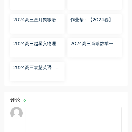
班（A） 百度网盘分享
第三阶段 百度网盘分享
2024高三叁月聚粮语文
作业帮：【2024春】高
课程【叁月聚粮】语文
一英语 古蓉蓉 A+ 百度
二轮寒春课程 百度网盘
网盘分享
分享
2024高三赵星义物理二
2024高三肖晗数学一轮
轮【赵星义物理S】寒假
【肖晗数学A+】暑假班
班 百度网盘分享
百度网盘分享
2024高三袁慧英语二轮
春季班（A+） 百度网盘
分享
评论
0