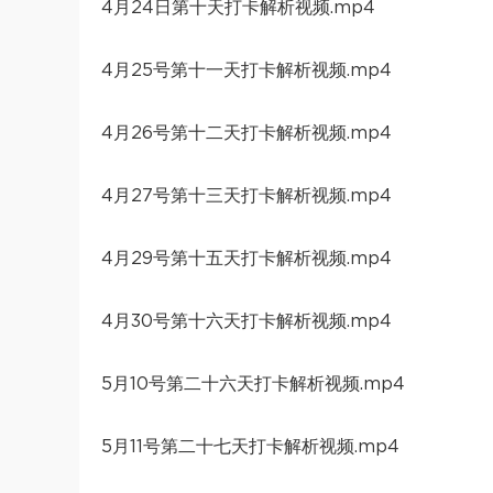
4月24日第十天打卡解析视频.mp4
4月25号第十一天打卡解析视频.mp4
4月26号第十二天打卡解析视频.mp4
4月27号第十三天打卡解析视频.mp4
4月29号第十五天打卡解析视频.mp4
4月30号第十六天打卡解析视频.mp4
5月10号第二十六天打卡解析视频.mp4
5月11号第二十七天打卡解析视频.mp4