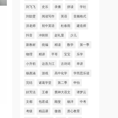
刘飞飞
史乐
录播
拼读
学社
刘勖雯
阅读写作
英语
音频格式
洪老师
初中英语
杜春雨
建造师
抖音
冲刺班
赵礼显
少儿
新教材
统编
精读
数学
第一季
物理
精讲
平哥
宝宝
乐学
小升初
达吾力江
古诗词
串讲
杨惠涵
游戏
高中化学
学而思乐读
完结
诸葛学堂
第二季
申怡
好芳法
王睿
窦神大语文
谭梦云
文都
包君成
顾斐
杨洋
中考
考级
精品课
傲德
质心教育