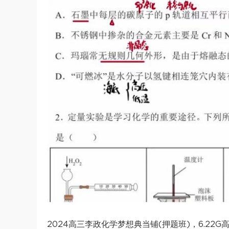
2024高三李政化学梦想典当铺(押题班)，6.22