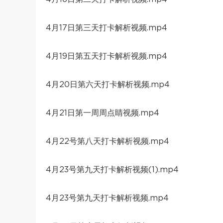
4月17日第三天打卡解析视频.mp4
4月19日第五天打卡解析视频.mp4
4月20日第六天打卡解析视频.mp4
4月21日第一周周点睛视频.mp4
4月22号第八天打卡解析视频.mp4
4月23号第九天打卡解析视频(1).mp4
4月23号第九天打卡解析视频.mp4