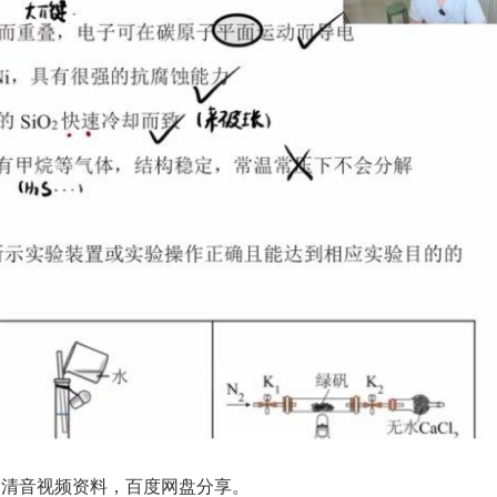
G高清音视频资料，百度网盘分享。