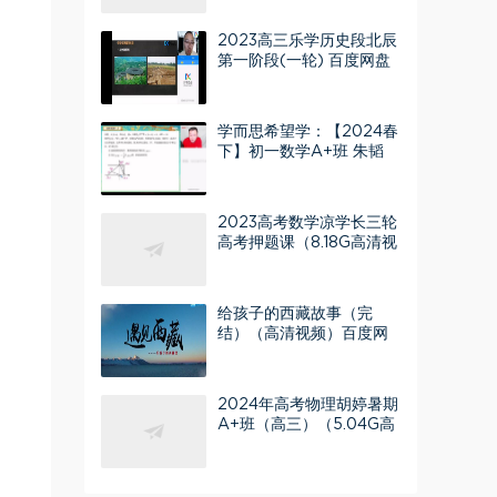
2023高三乐学历史段北辰
第一阶段(一轮) 百度网盘
分享
学而思希望学：【2024春
下】初一数学A+班 朱韬
百度网盘分享
2023高考数学凉学长三轮
高考押题课（8.18G高清视
频）百度网盘分享
给孩子的西藏故事（完
结）（高清视频）百度网
盘
2024年高考物理胡婷暑期
A+班（高三）（5.04G高
清视频）百度网盘分享