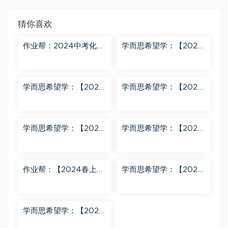
猜你喜欢
作业帮：2024中考化学
学而思希望学：【2024
密训班 百度网盘分享
春上】初三化学S班 陈潭
飞 百度网盘分享
学而思希望学：【2024
学而思希望学：【2024
春上】初三英语A+班 刘
春下】初一数学北师S班
飞飞 百度网盘分享
魏爽 百度网盘分享
学而思希望学：【2024
学而思希望学：【2023
春下】初二英语A+班 靳
春上】初二数学S+创新
旸宁 百度网盘分享
班 许润博 百度网盘分享
作业帮：【2024春上】
学而思希望学：【2024
初三数学北师 赵蒙蒙 A
春下】初二语文A+班 陆
+ 百度网盘分享
杰峰 百度网盘分享
学而思希望学：【2023
秋下】初一地理A+班 李