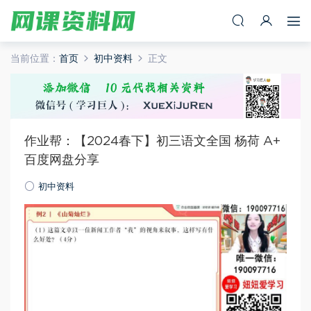
当前位置：
首页
初中资料
正文
作业帮：【2024春下】初三语文全国 杨荷 A+
百度网盘分享
初中资料