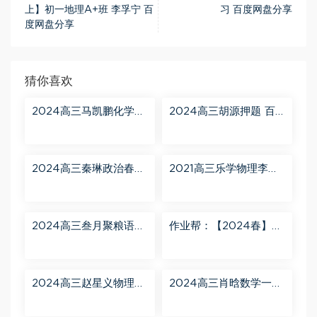
上】初一地理A+班 李孚宁 百
习 百度网盘分享
度网盘分享
猜你喜欢
2024高三马凯鹏化学一
2024高三胡源押题 百
轮【马凯鹏化学a+】秋
度网盘分享
季班 百度网盘分享
2024高三秦琳政治春季
2021高三乐学物理李玮
班（A） 百度网盘分享
第三阶段 百度网盘分享
2024高三叁月聚粮语文
作业帮：【2024春】高
课程【叁月聚粮】语文
一英语 古蓉蓉 A+ 百度
二轮寒春课程 百度网盘
网盘分享
分享
2024高三赵星义物理二
2024高三肖晗数学一轮
轮【赵星义物理S】寒假
【肖晗数学A+】暑假班
班 百度网盘分享
百度网盘分享