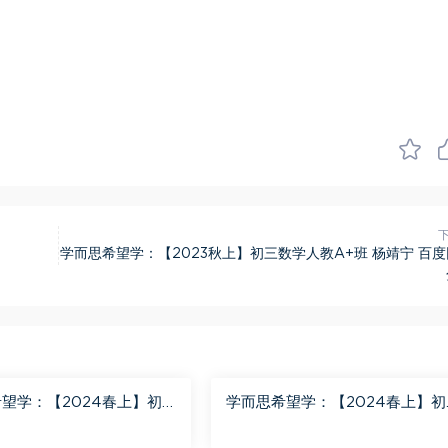
学而思希望学：【2023秋上】初三数学人教A+班 杨靖宁 百
望学：【2024春上】初
学而思希望学：【2024春上】初
班 陈潭飞 百度网盘分享
三英语A+班 刘飞飞 百度网盘分