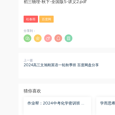
初三物理-秋下-全国版S-讲义2.pdf
杜春雨
百度网
分享到：
上一篇
2024高三文旭刚英语一轮秋季班 百度网盘分享
猜你喜欢
作业帮：2024中考化学密训班 百
学而思希
度网盘分享
三化学S