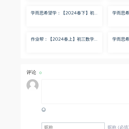
学而思希望学：【2024春下】初
学而思希
一数学北师S班 魏爽 百度网盘分享
二英语A
作业帮：【2024春上】初三数学
学而思希
北师 赵蒙蒙 A+ 百度网盘分享
二语文A
评论
0
昵称 (必填