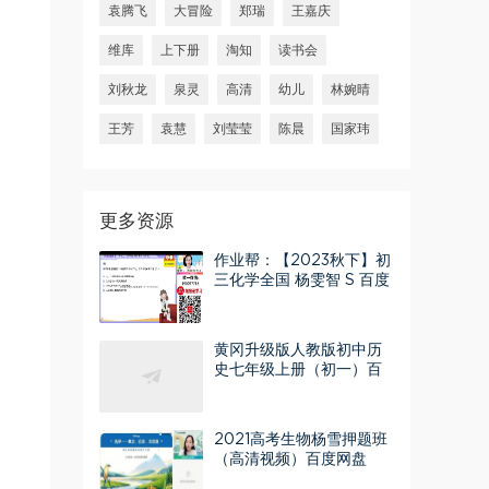
袁腾飞
大冒险
郑瑞
王嘉庆
维库
上下册
淘知
读书会
刘秋龙
泉灵
高清
幼儿
林婉晴
王芳
袁慧
刘莹莹
陈晨
国家玮
更多资源
作业帮：【2023秋下】初
三化学全国 杨雯智 S 百度
网盘分享
黄冈升级版人教版初中历
史七年级上册（初一）百
度网盘分享
2021高考生物杨雪押题班
（高清视频）百度网盘