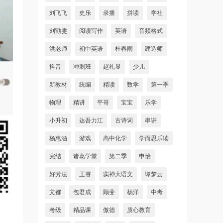
刘飞飞
史乐
录播
拼读
学社
刘勖雯
阅读写作
英语
音频格式
洪老师
初中英语
杜春雨
建造师
抖音
冲刺班
赵礼显
少儿
新教材
统编
精读
数学
第一季
物理
精讲
平哥
宝宝
乐学
小升初
达吾力江
古诗词
串讲
杨惠涵
游戏
高中化学
学而思乐读
完结
诸葛学堂
第二季
申怡
好芳法
王睿
窦神大语文
谭梦云
文都
包君成
顾斐
杨洋
中考
考级
精品课
傲德
质心教育