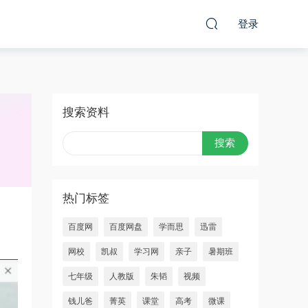
登录
搜索资料
热门标签
百度网
百度网盘
学而思
迅雷
网校
凯叔
学习网
亲子
暑期班
七年级
人教版
朱韬
视频
钱儿爸
菁英
课堂
高考
微课