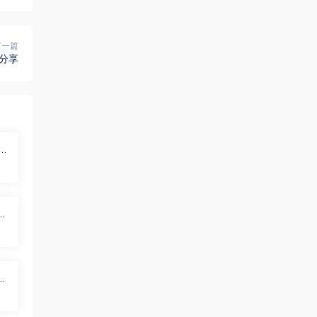
下一篇
盘分享
享
二
分
一