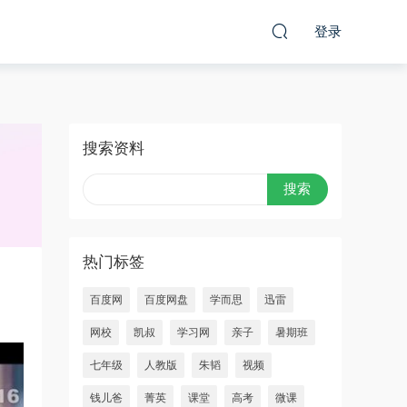
登录
搜索资料
热门标签
百度网
百度网盘
学而思
迅雷
网校
凯叔
学习网
亲子
暑期班
七年级
人教版
朱韬
视频
钱儿爸
菁英
课堂
高考
微课