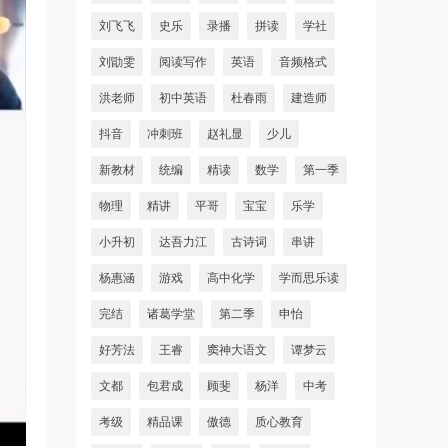
刘飞飞
史乐
录播
拼读
学社
刘勖雯
阅读写作
英语
音频格式
洪老师
初中英语
杜春雨
建造师
抖音
冲刺班
赵礼显
少儿
新教材
统编
精读
数学
第一季
物理
精讲
平哥
宝宝
乐学
小升初
达吾力江
古诗词
串讲
杨惠涵
游戏
高中化学
学而思乐读
完结
诸葛学堂
第二季
申怡
好芳法
王睿
窦神大语文
谭梦云
文都
包君成
顾斐
杨洋
中考
考级
精品课
傲德
质心教育