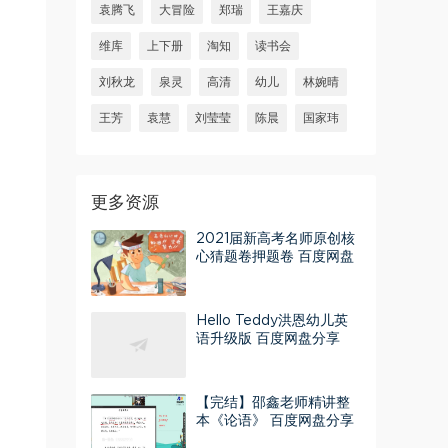
袁腾飞
大冒险
郑瑞
王嘉庆
维库
上下册
淘知
读书会
刘秋龙
泉灵
高清
幼儿
林婉晴
王芳
袁慧
刘莹莹
陈晨
国家玮
更多资源
2021届新高考名师原创核
心猜题卷押题卷 百度网盘
Hello Teddy洪恩幼儿英
语升级版 百度网盘分享
【完结】邵鑫老师精讲整
本《论语》 百度网盘分享