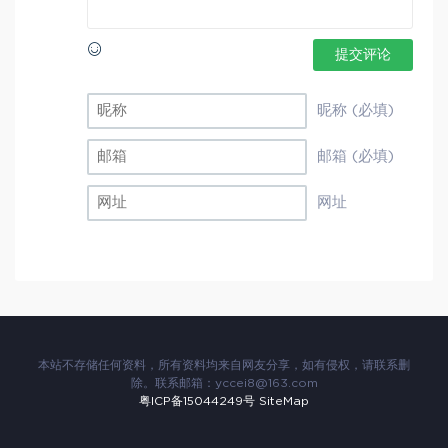
提交评论
昵称 (必填)
邮箱 (必填)
网址
本站不存储任何资料，所有资料均来自网友分享，如有侵权，请联系删
除。联系邮箱：
yccei8@163.com
粤ICP备15044249号
SiteMap