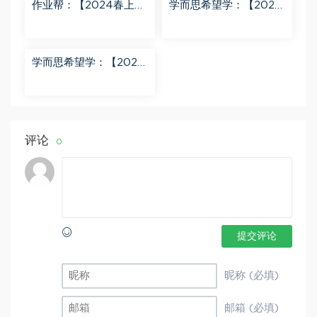
作业帮：【2024春上】
学而思希望学：【2024
初三数学北师 赵蒙蒙 A
春下】初二语文A+班 陆
+ 百度网盘分享
杰峰 百度网盘分享
学而思希望学：【2023
秋下】初一地理A+班 李
孚宁 百度网盘分享
评论
0
提交评论
昵称 (必填)
邮箱 (必填)