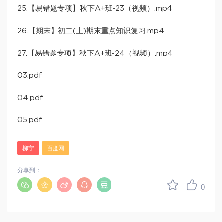
25.【易错题专项】秋下A+班-23（视频）.mp4
26.【期末】初二(上)期末重点知识复习.mp4
27.【易错题专项】秋下A+班-24（视频）.mp4
03.pdf
04.pdf
05.pdf
柳宁
百度网
分享到：
0