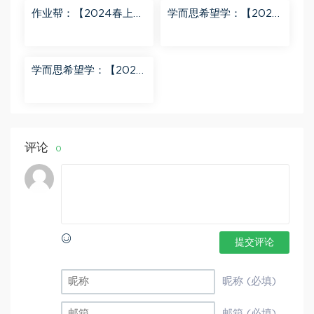
作业帮：【2024春上】
学而思希望学：【2024
初三数学北师 赵蒙蒙 A
春下】初二语文A+班 陆
+ 百度网盘分享
杰峰 百度网盘分享
学而思希望学：【2023
秋下】初一地理A+班 李
孚宁 百度网盘分享
评论
0
提交评论
昵称 (必填)
邮箱 (必填)