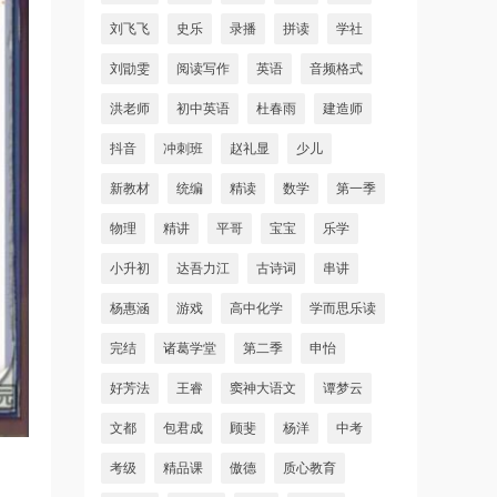
刘飞飞
史乐
录播
拼读
学社
刘勖雯
阅读写作
英语
音频格式
洪老师
初中英语
杜春雨
建造师
抖音
冲刺班
赵礼显
少儿
新教材
统编
精读
数学
第一季
物理
精讲
平哥
宝宝
乐学
小升初
达吾力江
古诗词
串讲
杨惠涵
游戏
高中化学
学而思乐读
完结
诸葛学堂
第二季
申怡
好芳法
王睿
窦神大语文
谭梦云
文都
包君成
顾斐
杨洋
中考
考级
精品课
傲德
质心教育