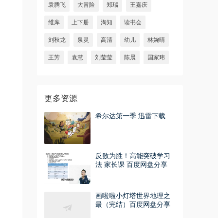
袁腾飞
大冒险
郑瑞
王嘉庆
维库
上下册
淘知
读书会
刘秋龙
泉灵
高清
幼儿
林婉晴
王芳
袁慧
刘莹莹
陈晨
国家玮
更多资源
希尔达第一季 迅雷下载
反败为胜！高能突破学习
法 家长课 百度网盘分享
画啦啦小灯塔世界地理之
最（完结）百度网盘分享