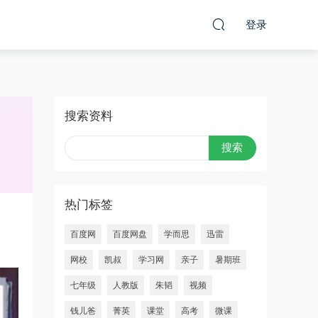
登录
搜索资料
热门标签
百度网
百度网盘
学而思
迅雷
网校
凯叔
学习网
亲子
暑期班
七年级
人教版
朱韬
视频
钱儿爸
菁英
课堂
高考
微课