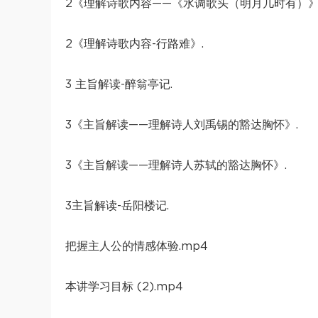
2《理解诗歌内容——《水调歌头（明月几时有）》
2《理解诗歌内容-行路难》.
3 主旨解读-醉翁亭记.
3《主旨解读——理解诗人刘禹锡的豁达胸怀》.
3《主旨解读——理解诗人苏轼的豁达胸怀》.
3主旨解读-岳阳楼记.
把握主人公的情感体验.mp4
本讲学习目标 (2).mp4