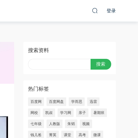
登录
搜索资料
热门标签
百度网
百度网盘
学而思
迅雷
网校
凯叔
学习网
亲子
暑期班
七年级
人教版
朱韬
视频
钱儿爸
菁英
课堂
高考
微课