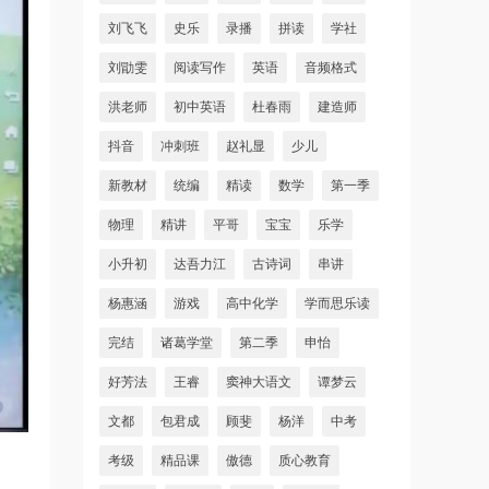
刘飞飞
史乐
录播
拼读
学社
刘勖雯
阅读写作
英语
音频格式
洪老师
初中英语
杜春雨
建造师
抖音
冲刺班
赵礼显
少儿
新教材
统编
精读
数学
第一季
物理
精讲
平哥
宝宝
乐学
小升初
达吾力江
古诗词
串讲
杨惠涵
游戏
高中化学
学而思乐读
完结
诸葛学堂
第二季
申怡
好芳法
王睿
窦神大语文
谭梦云
文都
包君成
顾斐
杨洋
中考
考级
精品课
傲德
质心教育