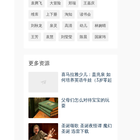
袁腾飞
大冒险
郑瑞
王嘉庆
维库
上下册
淘知
读书会
刘秋龙
泉灵
高清
幼儿
林婉晴
王芳
袁慧
刘莹莹
陈晨
国家玮
更多资源
喜马拉雅少儿：盖兆泉 如
何培养英语牛娃（3岁零起
点） 百度网盘分享
父母们怎么对待宝宝的玩
耍
圣诞颂歌 圣诞夜怪谭 魔幻
圣诞 迅雷下载