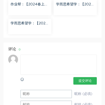
作业帮：【2024春上】
学而思希望学：【2024
初三数学北师 赵蒙蒙 A
春下】初二语文A+班 陆
+ 百度网盘分享
杰峰 百度网盘分享
学而思希望学：【2023
秋下】初一地理A+班 李
孚宁 百度网盘分享
评论
0
提交评论
昵称 (必填)
邮箱 (必填)