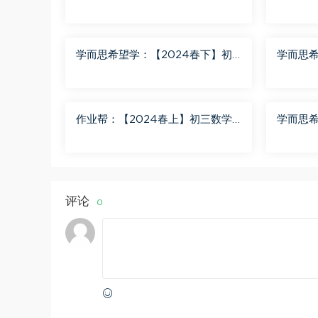
度网盘分享
三化学S
学而思希望学：【2024春下】初
学而思希
一数学北师S班 魏爽 百度网盘分享
二英语A
作业帮：【2024春上】初三数学
学而思希
北师 赵蒙蒙 A+ 百度网盘分享
二语文A
评论
0