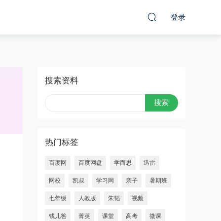
登录
搜索资料
热门标签
百度网
百度网盘
学而思
迅雷
网校
凯叔
学习网
亲子
暑期班
七年级
人教版
朱韬
视频
钱儿爸
菁英
课堂
高考
微课