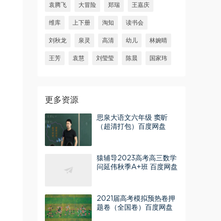
袁腾飞
大冒险
郑瑞
王嘉庆
维库
上下册
淘知
读书会
刘秋龙
泉灵
高清
幼儿
林婉晴
王芳
袁慧
刘莹莹
陈晨
国家玮
更多资源
思泉大语文六年级 窦昕
（超清打包）百度网盘
猿辅导2023高考高三数学
问延伟秋季A+班 百度网盘
分享
2021届高考模拟预热卷押
题卷（全国卷）百度网盘