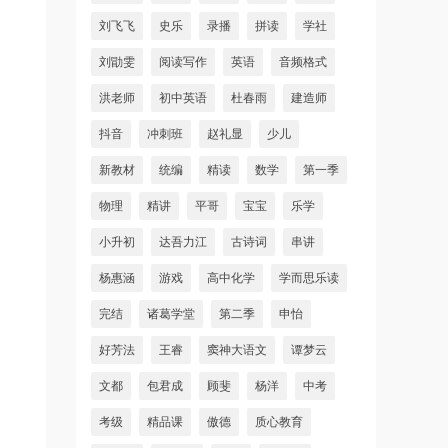
刘飞飞
史乐
录播
拼读
学社
刘勖雯
阅读写作
英语
音频格式
洪老师
初中英语
杜春雨
建造师
抖音
冲刺班
赵礼显
少儿
新教材
统编
精读
数学
第一季
物理
精讲
平哥
宝宝
乐学
小升初
达吾力江
古诗词
串讲
杨惠涵
游戏
高中化学
学而思乐读
完结
诸葛学堂
第二季
申怡
好芳法
王睿
窦神大语文
谭梦云
文都
包君成
顾斐
杨洋
中考
考级
精品课
傲德
质心教育