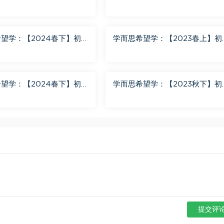
班 陈潭飞 百度网盘分享
三英语A+班 刘飞飞 百度网盘分
望学：【2024春下】初
学而思希望学：【2023春上】初
+班 靳旸宁 百度网盘分享
数学S+创新班 许润博 百度网盘
享
望学：【2024春下】初
学而思希望学：【2023秋下】初
+班 陆杰峰 百度网盘分享
地理A+班 李孚宁 百度网盘分享
提交评