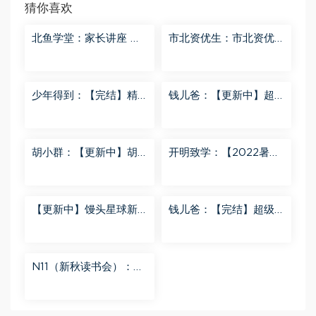
猜你喜欢
北鱼学堂：家长讲座 百
市北资优生：市北资优
度网盘分享
生7年级 百度网盘分享
少年得到：【完结】精
钱儿爸：【更新中】超
讲名侦探柯南-红黑大对
级镜花缘（第二季） 百
决 百度网盘分享
度网盘分享
胡小群：【更新中】胡
开明致学：【2022暑
小群-思维一步到位L8
秋】 百度网盘分享
百度网盘分享
【更新中】馒头星球新
钱儿爸：【完结】超级
闻解读音频课 百度网盘
隋唐后传（第一季） 百
分享
度网盘分享
N11（新秋读书会）：
【更新中】北大读书方
法课 百度网盘分享