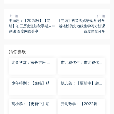
上一篇
下一篇
学而思：【2023秋】【完
【完结】抖音杰妈慧规划-越学
结】初三历史道法秋季期末冲
越轻松的史地政生学习方法课
刺课 百度网盘分享
百度网盘分享
猜你喜欢
北鱼学堂：家长讲座 百
市北资优生：市北资优
度网盘分享
生7年级 百度网盘分享
少年得到：【完结】精
钱儿爸：【更新中】超
讲名侦探柯南-红黑大对
级镜花缘（第二季） 百
决 百度网盘分享
度网盘分享
胡小群：【更新中】胡
开明致学：【2022暑
小群-思维一步到位L8
秋】 百度网盘分享