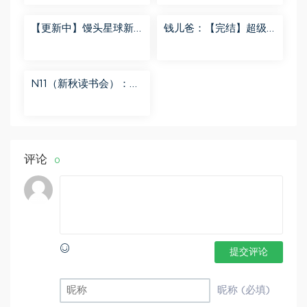
百度网盘分享
【更新中】馒头星球新
钱儿爸：【完结】超级
闻解读音频课 百度网盘
隋唐后传（第一季） 百
分享
度网盘分享
N11（新秋读书会）：
【更新中】北大读书方
法课 百度网盘分享
评论
0
提交评论
昵称 (必填)