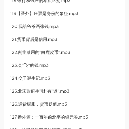
118.银行和钱庄的本质区别.mp3
119【番外】庄票是身份的象征.mp3
120.我给爷爷画张钱.mp3
121.货币背后是信用.mp3
122.割韭菜用的“白鹿皮币”.mp3
123.会”飞“的钱.mp3
124.交子诞生记.mp3
125.北宋政府生”财“有”道“.mp3
126.通货膨胀，货币贬值.mp3
127.番外篇：一百年前北平的银元券.mp3