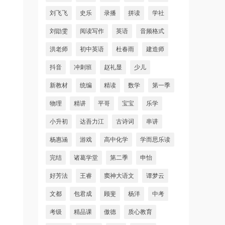
刘飞飞
史乐
录播
拼读
学社
刘勖雯
阅读写作
英语
音频格式
洪老师
初中英语
杜春雨
建造师
抖音
冲刺班
赵礼显
少儿
新教材
统编
精读
数学
第一季
物理
精讲
平哥
宝宝
乐学
小升初
达吾力江
古诗词
串讲
杨惠涵
游戏
高中化学
学而思乐读
完结
诸葛学堂
第二季
申怡
好芳法
王睿
窦神大语文
谭梦云
文都
包君成
顾斐
杨洋
中考
考级
精品课
傲德
质心教育