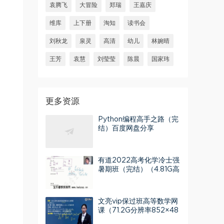
袁腾飞
大冒险
郑瑞
王嘉庆
维库
上下册
淘知
读书会
刘秋龙
泉灵
高清
幼儿
林婉晴
王芳
袁慧
刘莹莹
陈晨
国家玮
更多资源
Python编程高手之路（完
结）百度网盘分享
有道2022高考化学冷士强
暑期班（完结）（4.81G高
清视频）百度网盘
文亮vip保过班高等数学网
课（71.2G分辨率852×48
0视频）百度网盘