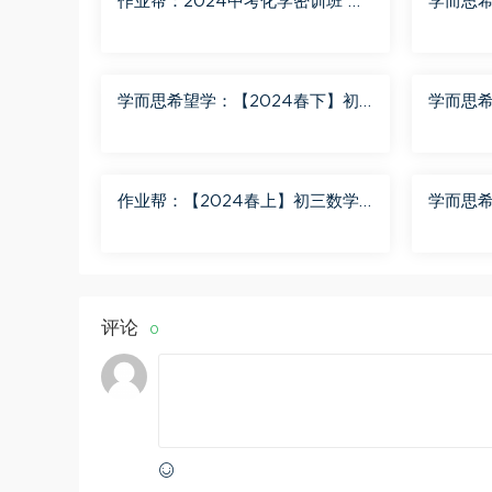
作业帮：2024中考化学密训班 百
学而思希
度网盘分享
三化学S
学而思希望学：【2024春下】初
学而思希
一数学北师S班 魏爽 百度网盘分享
二英语A
作业帮：【2024春上】初三数学
学而思希
北师 赵蒙蒙 A+ 百度网盘分享
二语文A
评论
0