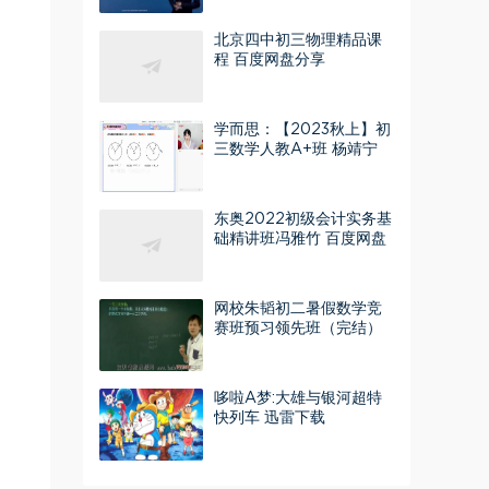
北京四中初三物理精品课
程 百度网盘分享
学而思：【2023秋上】初
三数学人教A+班 杨靖宁
百度网盘分享
东奥2022初级会计实务基
础精讲班冯雅竹 百度网盘
分享
网校朱韬初二暑假数学竞
赛班预习领先班（完结）
（2.92G高清视频）百度
网盘
哆啦A梦:大雄与银河超特
快列车 迅雷下载