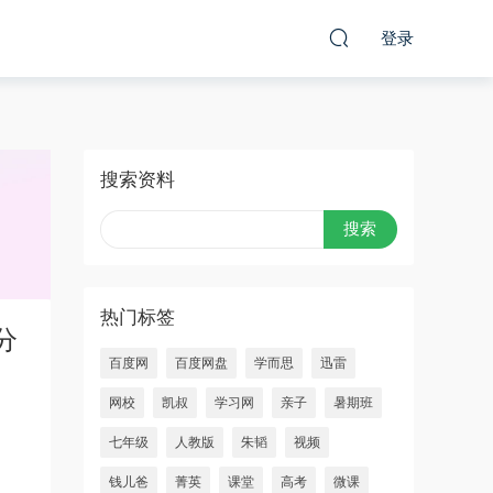
登录
搜索资料
热门标签
分
百度网
百度网盘
学而思
迅雷
网校
凯叔
学习网
亲子
暑期班
七年级
人教版
朱韬
视频
钱儿爸
菁英
课堂
高考
微课