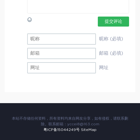
提交评论
昵称 (必填)
邮箱 (必填)
网址
本站不存储任何资料，所有资料均来自网友分享，如有侵权，请联系删
除。联系邮箱：
yccei8@163.com
粤ICP备15044249号
SiteMap