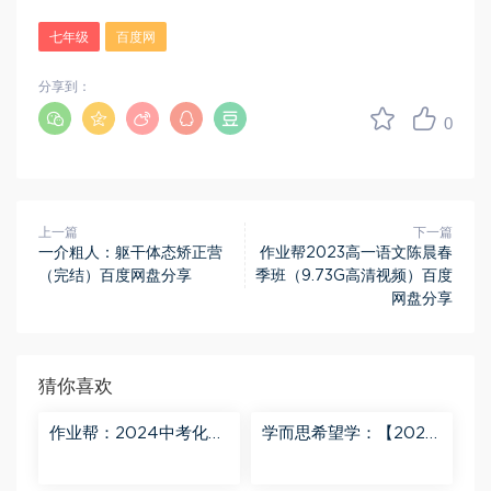
七年级
百度网
分享到：
0
上一篇
下一篇
一介粗人：躯干体态矫正营
作业帮2023高一语文陈晨春
（完结）百度网盘分享
季班（9.73G高清视频）百度
网盘分享
猜你喜欢
作业帮：2024中考化学
学而思希望学：【2024
密训班 百度网盘分享
春上】初三化学S班 陈潭
飞 百度网盘分享