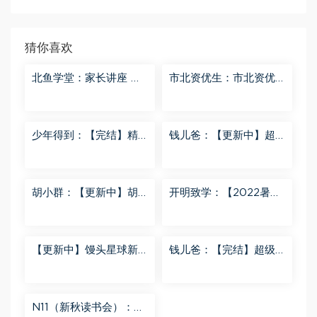
猜你喜欢
北鱼学堂：家长讲座 百
市北资优生：市北资优
度网盘分享
生7年级 百度网盘分享
少年得到：【完结】精
钱儿爸：【更新中】超
讲名侦探柯南-红黑大对
级镜花缘（第二季） 百
决 百度网盘分享
度网盘分享
胡小群：【更新中】胡
开明致学：【2022暑
小群-思维一步到位L8
秋】 百度网盘分享
百度网盘分享
【更新中】馒头星球新
钱儿爸：【完结】超级
闻解读音频课 百度网盘
隋唐后传（第一季） 百
分享
度网盘分享
N11（新秋读书会）：