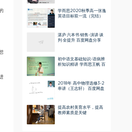
的
学而思2020秋季高一张逸
英语目标双一流（完结）
（2020-2021学年4.90G
高清视频）百度网盘
湛庐·六本书·销售-演讲·谈
判·全提升 百度网盘分享
想
初中语文基础知识-语病辨
析知识精讲 学而思王帆 百
度网盘
进
2018年 高中物理选修3-2
串讲（王志轩） 百度网盘
分享
提高农村美育水平，提高
教师素质是关键