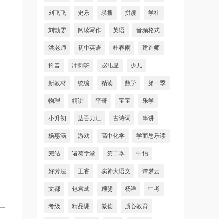
刘飞飞
史乐
录播
拼读
学社
刘勖雯
阅读写作
英语
音频格式
洪老师
初中英语
杜春雨
建造师
抖音
冲刺班
赵礼显
少儿
新教材
统编
精读
数学
第一季
物理
精讲
平哥
宝宝
乐学
小升初
达吾力江
古诗词
串讲
杨惠涵
游戏
高中化学
学而思乐读
完结
诸葛学堂
第二季
申怡
好芳法
王睿
窦神大语文
谭梦云
文都
包君成
顾斐
杨洋
中考
考级
精品课
傲德
质心教育
一