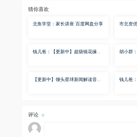
猜你喜欢
北鱼学堂：家长讲座 百度网盘分享
市北资优
度网盘
钱儿爸：【更新中】超级镜花缘
胡小群
（第二季） 百度网盘分享
步到位L
【更新中】馒头星球新闻解读音频
钱儿爸
课 百度网盘分享
（第一季
评论
0