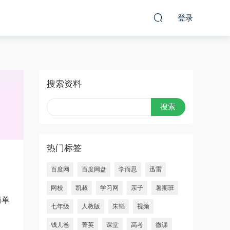
登录
搜索资料
热门标签
百度网
百度网盘
学而思
迅雷
网校
凯叔
学习网
亲子
暑期班
简单
七年级
人教版
朱韬
视频
钱儿爸
菁英
课堂
高考
微课