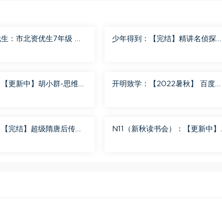
生：市北资优生7年级 百
少年得到：【完结】精讲名侦探
分享
南-红黑大对决 百度网盘分享
：【更新中】胡小群-思维一
开明致学：【2022暑秋】 百度
8 百度网盘分享
盘分享
：【完结】超级隋唐后传
N11（新秋读书会）：【更新中】
） 百度网盘分享
北大读书方法课 百度网盘分享