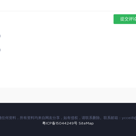
提交评
)
)
储任何资料，所有资料均来自网友分享，如有侵权，请联系删除。联系邮箱：
yccei8
粤ICP备15044249号
SiteMap