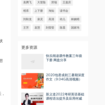
袁腾飞
大冒险
郑瑞
王嘉庆
维库
上下册
淘知
读书会
刘秋龙
泉灵
高清
幼儿
林婉晴
王芳
袁慧
刘莹莹
陈晨
国家玮
状
更多资源
快乐阅读课件教案三年级
下册 网盘分享
想
2020包君成初三暑期深度
作文（9.04G高清视频）
百度网盘
天，
新义道2022考研英语基础
课程语法提升及应用何威
威 百度网盘分享