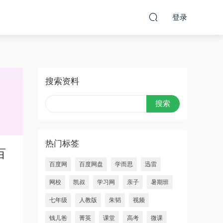
登录
搜索资料
热门标签
百
百度网
百度网盘
学而思
迅雷
网校
凯叔
学习网
亲子
暑期班
七年级
人教版
朱韬
视频
钱儿爸
菁英
课堂
高考
微课