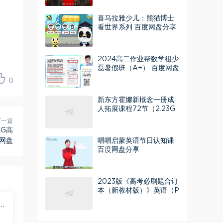
喜马拉雅少儿：熊猫博士
看世界系列 百度网盘分享
2024高二作业帮数学祖少
磊暑假班（A+） 百度网盘
分享
0
新东方霍娜新概念一册成
人拓展课程72节（2.23G
标清视频）百度网盘分享
下一篇
7G高
网盘
唱唱启蒙英语节日认知课
百度网盘分享
2023版《高考必刷题合订
本（新教材版）》英语（P
DF）百度网盘分享
享