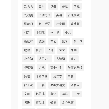
刘飞飞
史乐
录播
拼读
学社
刘勖雯
阅读写作
英语
音频格式
洪老师
初中英语
杜春雨
建造师
抖音
冲刺班
赵礼显
少儿
新教材
统编
精读
数学
第一季
物理
精讲
平哥
宝宝
乐学
小升初
达吾力江
古诗词
串讲
杨惠涵
游戏
高中化学
学而思乐读
完结
诸葛学堂
第二季
申怡
好芳法
王睿
窦神大语文
谭梦云
文都
包君成
顾斐
杨洋
中考
考级
精品课
傲德
质心教育