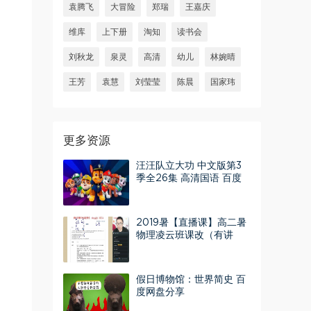
袁腾飞
大冒险
郑瑞
王嘉庆
维库
上下册
淘知
读书会
刘秋龙
泉灵
高清
幼儿
林婉晴
王芳
袁慧
刘莹莹
陈晨
国家玮
更多资源
汪汪队立大功 中文版第3
季全26集 高清国语 百度
云网盘下载
2019暑【直播课】高二暑
物理凌云班课改（有讲
义） 百度网盘分享
假日博物馆：世界简史 百
度网盘分享