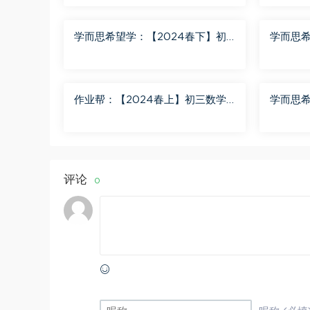
学而思希望学：【2024春下】初
学而思希
一数学北师S班 魏爽 百度网盘分享
二英语A
作业帮：【2024春上】初三数学
学而思希
北师 赵蒙蒙 A+ 百度网盘分享
二语文A
评论
0