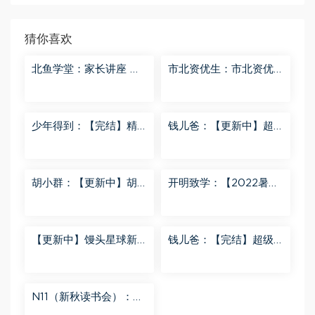
猜你喜欢
北鱼学堂：家长讲座 百
市北资优生：市北资优
度网盘分享
生7年级 百度网盘分享
少年得到：【完结】精
钱儿爸：【更新中】超
讲名侦探柯南-红黑大对
级镜花缘（第二季） 百
决 百度网盘分享
度网盘分享
胡小群：【更新中】胡
开明致学：【2022暑
小群-思维一步到位L8
秋】 百度网盘分享
百度网盘分享
【更新中】馒头星球新
钱儿爸：【完结】超级
闻解读音频课 百度网盘
隋唐后传（第一季） 百
分享
度网盘分享
N11（新秋读书会）：
【更新中】北大读书方