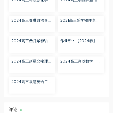
2024高三马凯鹏化学一
2024高三胡源押题 百
轮【马凯鹏化学a+】秋
度网盘分享
季班 百度网盘分享
2024高三秦琳政治春季
2021高三乐学物理李玮
班（A） 百度网盘分享
第三阶段 百度网盘分享
2024高三叁月聚粮语文
作业帮：【2024春】高
课程【叁月聚粮】语文
一英语 古蓉蓉 A+ 百度
二轮寒春课程 百度网盘
网盘分享
分享
2024高三赵星义物理二
2024高三肖晗数学一轮
轮【赵星义物理S】寒假
【肖晗数学A+】暑假班
班 百度网盘分享
百度网盘分享
2024高三袁慧英语二轮
春季班（A+） 百度网盘
分享
评论
0