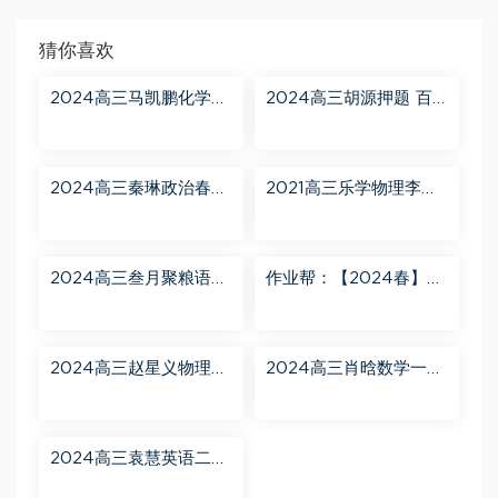
猜你喜欢
2024高三马凯鹏化学一
2024高三胡源押题 百
轮【马凯鹏化学a+】秋
度网盘分享
季班 百度网盘分享
2024高三秦琳政治春季
2021高三乐学物理李玮
班（A） 百度网盘分享
第三阶段 百度网盘分享
2024高三叁月聚粮语文
作业帮：【2024春】高
课程【叁月聚粮】语文
一英语 古蓉蓉 A+ 百度
二轮寒春课程 百度网盘
网盘分享
分享
2024高三赵星义物理二
2024高三肖晗数学一轮
轮【赵星义物理S】寒假
【肖晗数学A+】暑假班
班 百度网盘分享
百度网盘分享
2024高三袁慧英语二轮
春季班（A+） 百度网盘