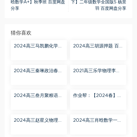
晗数学A+】秋季班 百度网盘
下】二年级数学全国版S 杨景
分享
羽 百度网盘分享
猜你喜欢
2024高三马凯鹏化学一
2024高三胡源押题 百
轮【马凯鹏化学a+】秋
度网盘分享
季班 百度网盘分享
2024高三秦琳政治春季
2021高三乐学物理李玮
班（A） 百度网盘分享
第三阶段 百度网盘分享
2024高三叁月聚粮语文
作业帮：【2024春】高
课程【叁月聚粮】语文
一英语 古蓉蓉 A+ 百度
二轮寒春课程 百度网盘
网盘分享
分享
2024高三赵星义物理二
2024高三肖晗数学一轮
轮【赵星义物理S】寒假
【肖晗数学A+】暑假班
班 百度网盘分享
百度网盘分享