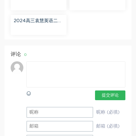
轮【赵星义物理S】寒假
【肖晗数学A+】暑假班
班 百度网盘分享
百度网盘分享
2024高三袁慧英语二轮
春季班（A+） 百度网盘
分享
评论
0
提交评论
昵称 (必填)
邮箱 (必填)