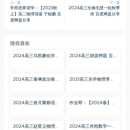
上一篇
下一篇
学而思希望学：【2023秋
2024高三生物毛慧一轮秋季
上】高二物理强基 于鲲鹏 百
班 百度网盘分享
度网盘分享
猜你喜欢
2024高三马凯鹏化学一
2024高三胡源押题 百
轮【马凯鹏化学a+】秋
度网盘分享
季班 百度网盘分享
2024高三秦琳政治春季
2021高三乐学物理李玮
班（A） 百度网盘分享
第三阶段 百度网盘分享
2024高三叁月聚粮语文
作业帮：【2024春】高
课程【叁月聚粮】语文
一英语 古蓉蓉 A+ 百度
二轮寒春课程 百度网盘
网盘分享
分享
2024高三赵星义物理二
2024高三肖晗数学一轮