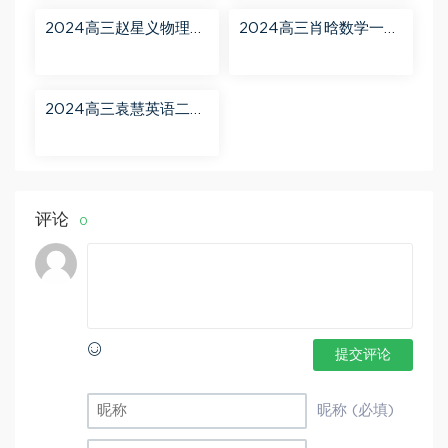
分享
2024高三赵星义物理二
2024高三肖晗数学一轮
轮【赵星义物理S】寒假
【肖晗数学A+】暑假班
班 百度网盘分享
百度网盘分享
2024高三袁慧英语二轮
春季班（A+） 百度网盘
分享
评论
0
提交评论
昵称 (必填)