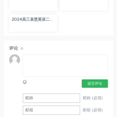
轮【赵星义物理S】寒假
【肖晗数学A+】暑假班
班 百度网盘分享
百度网盘分享
2024高三袁慧英语二轮
春季班（A+） 百度网盘
分享
评论
0
提交评论
昵称 (必填)
邮箱 (必填)