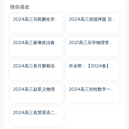
猜你喜欢
2024高三马凯鹏化学一
2024高三胡源押题 百
轮【马凯鹏化学a+】秋
度网盘分享
季班 百度网盘分享
2024高三秦琳政治春季
2021高三乐学物理李玮
班（A） 百度网盘分享
第三阶段 百度网盘分享
2024高三叁月聚粮语文
作业帮：【2024春】高
课程【叁月聚粮】语文
一英语 古蓉蓉 A+ 百度
二轮寒春课程 百度网盘
网盘分享
分享
2024高三赵星义物理二
2024高三肖晗数学一轮
轮【赵星义物理S】寒假
【肖晗数学A+】暑假班
班 百度网盘分享
百度网盘分享
2024高三袁慧英语二轮
春季班（A+） 百度网盘
分享