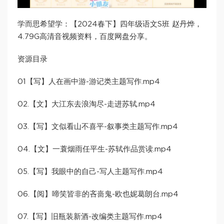
学而思希望学：【2024春下】四年级语文S班 赵丹烨，
4.79G高清音视频资料，百度网盘分享。
资源目录
01【写】人在画中游-游记类主题写作.mp4
02.【文】大江东去浪淘尽-走进苏轼.mp4
03.【写】文似看山不喜平-叙事类主题写作.mp4
04.【文】一蓑烟雨任平生-苏轼作品赏读.mp4
05.【写】我眼中的自己-写人主题写作.mp4
06.【阅】啼笑皆非的吝啬鬼-欧也妮葛朗台.mp4
07.【写】旧瓶装新酒-改编类主题写作.mp4