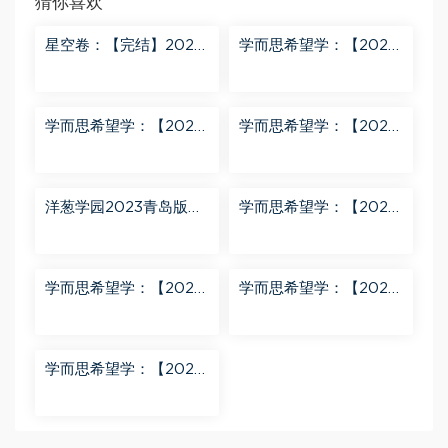
猜你喜欢
星空卷：【完结】2023
学而思希望学：【2023
年蔡老师星空小升初语
春下】六年级数学全国
文满分训练营 百度网盘
版S 史乐 百度网盘分享
分享
学而思希望学：【2023
学而思希望学：【2023
秋下】四年级语文A+班
秋上】二年级数学A+班
关娟 百度网盘分享
曹佳倩 百度网盘分享
洋葱学园2023青岛版五
学而思希望学：【2023
四制小学数学二年级上
春下】六年级语文全国
册（911M高清视频） 百
版A+ 刘洋 百度网盘分
度网盘分享
享
学而思希望学：【2024
学而思希望学：【2023
春下】一年级数学A+班
春上】一年级语文全国
于玲 百度网盘分享
版A+ 于戈子琦 百度网
盘分享
学而思希望学：【2023
春下】三年级数学全国
版S 李春芳 百度网盘分
享