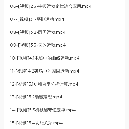
06-[视频]2.3-牛顿运动定律综合应用.mp4
07-[视频]3.1-平抛运动.mp4
08-[视频]3.2-圆周运动.mp4
09-[视频]3.3-天体运动.mp4
10-[视频]4.1电场中的曲线运动.mp4
11-[视频]4.2磁场中的圆周运动.mp4
12-[视频]5.1功和功率分析计算.mp4
13-[视频]5.2动能定理.mp4
14-[视频]5.3机械能守恒定律.mp4
15-[视频]5.4功能关系.mp4