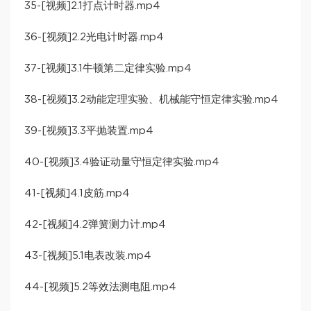
35-[视频]2.1打点计时器.mp4
36-[视频]2.2光电计时器.mp4
37-[视频]3.1牛顿第二定律实验.mp4
38-[视频]3.2动能定理实验、机械能守恒定律实验.mp4
39-[视频]3.3平抛装置.mp4
40-[视频]3.4验证动量守恒定律实验.mp4
41-[视频]4.1皮筋.mp4
42-[视频]4.2弹簧测力计.mp4
43-[视频]5.1电表改装.mp4
44-[视频]5.2等效法测电阻.mp4