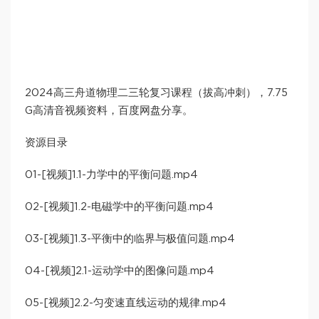
2024高三舟道物理二三轮复习课程（拔高冲刺），7.75
G高清音视频资料，百度网盘分享。
资源目录
01-[视频]1.1-力学中的平衡问题.mp4
02-[视频]1.2-电磁学中的平衡问题.mp4
03-[视频]1.3-平衡中的临界与极值问题.mp4
04-[视频]2.1-运动学中的图像问题.mp4
05-[视频]2.2-匀变速直线运动的规律.mp4