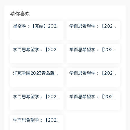
猜你喜欢
星空卷：【完结】2023
学而思希望学：【2023
年蔡老师星空小升初语
春下】六年级数学全国
文满分训练营 百度网盘
版S 史乐 百度网盘分享
分享
学而思希望学：【2023
学而思希望学：【2023
秋下】四年级语文A+班
秋上】二年级数学A+班
关娟 百度网盘分享
曹佳倩 百度网盘分享
洋葱学园2023青岛版五
学而思希望学：【2023
四制小学数学二年级上
春下】六年级语文全国
册（911M高清视频） 百
版A+ 刘洋 百度网盘分
度网盘分享
享
学而思希望学：【2024
学而思希望学：【2023
春下】一年级数学A+班
春上】一年级语文全国
于玲 百度网盘分享
版A+ 于戈子琦 百度网
盘分享
学而思希望学：【2023
春下】三年级数学全国