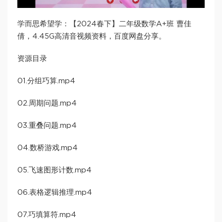
学而思希望学：【2024春下】二年级数学A+班 曹佳
倩，4.45G高清音视频资料，百度网盘分享。
资源目录
01.分组巧算.mp4
02.周期问题.mp4
03.重叠问题.mp4
04.数桥游戏.mp4
05.飞速图形计数.mp4
06.表格逻辑推理.mp4
07.巧填算符.mp4