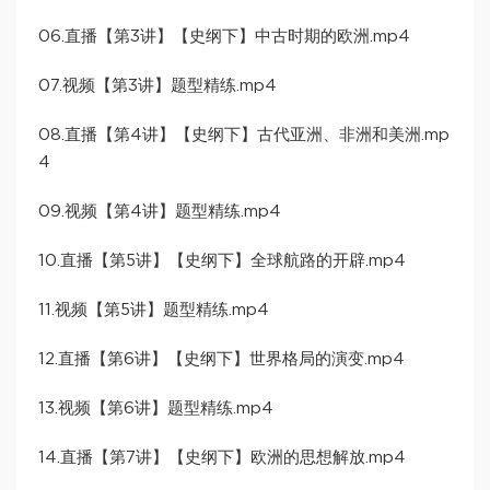
06.直播【第3讲】【史纲下】中古时期的欧洲.mp4
07.视频【第3讲】题型精练.mp4
08.直播【第4讲】【史纲下】古代亚洲、非洲和美洲.mp
4
09.视频【第4讲】题型精练.mp4
10.直播【第5讲】【史纲下】全球航路的开辟.mp4
11.视频【第5讲】题型精练.mp4
12.直播【第6讲】【史纲下】世界格局的演变.mp4
13.视频【第6讲】题型精练.mp4
14.直播【第7讲】【史纲下】欧洲的思想解放.mp4