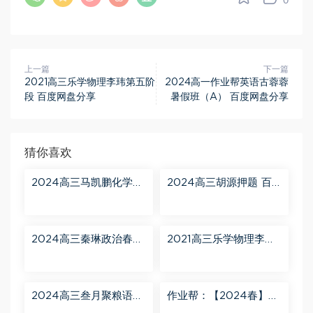
上一篇
下一篇
2021高三乐学物理李玮第五阶
2024高一作业帮英语古蓉蓉
段 百度网盘分享
暑假班（A） 百度网盘分享
猜你喜欢
2024高三马凯鹏化学一
2024高三胡源押题 百
轮【马凯鹏化学a+】秋
度网盘分享
季班 百度网盘分享
2024高三秦琳政治春季
2021高三乐学物理李玮
班（A） 百度网盘分享
第三阶段 百度网盘分享
2024高三叁月聚粮语文
作业帮：【2024春】高
课程【叁月聚粮】语文
一英语 古蓉蓉 A+ 百度