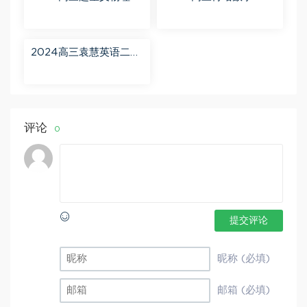
轮【赵星义物理S】寒假
【肖晗数学A+】暑假班
班 百度网盘分享
百度网盘分享
2024高三袁慧英语二轮
春季班（A+） 百度网盘
分享
评论
0
提交评论
昵称 (必填)
邮箱 (必填)