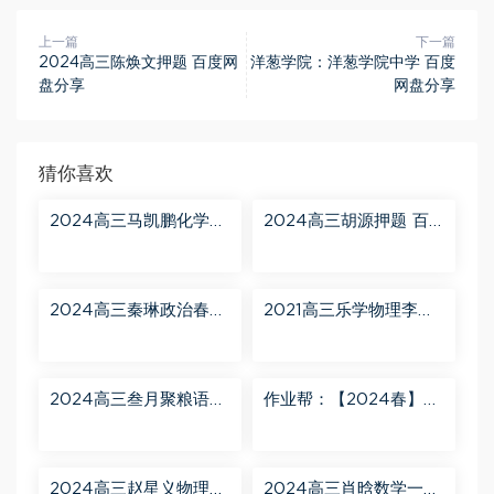
上一篇
下一篇
2024高三陈焕文押题 百度网
洋葱学院：洋葱学院中学 百度
盘分享
网盘分享
猜你喜欢
2024高三马凯鹏化学一
2024高三胡源押题 百
轮【马凯鹏化学a+】秋
度网盘分享
季班 百度网盘分享
2024高三秦琳政治春季
2021高三乐学物理李玮
班（A） 百度网盘分享
第三阶段 百度网盘分享
2024高三叁月聚粮语文
作业帮：【2024春】高
课程【叁月聚粮】语文
一英语 古蓉蓉 A+ 百度
二轮寒春课程 百度网盘
网盘分享
分享
2024高三赵星义物理二
2024高三肖晗数学一轮