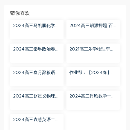
猜你喜欢
2024高三马凯鹏化学一
2024高三胡源押题 百
轮【马凯鹏化学a+】秋
度网盘分享
季班 百度网盘分享
2024高三秦琳政治春季
2021高三乐学物理李玮
班（A） 百度网盘分享
第三阶段 百度网盘分享
2024高三叁月聚粮语文
作业帮：【2024春】高
课程【叁月聚粮】语文
一英语 古蓉蓉 A+ 百度
二轮寒春课程 百度网盘
网盘分享
分享
2024高三赵星义物理二
2024高三肖晗数学一轮
轮【赵星义物理S】寒假
【肖晗数学A+】暑假班
班 百度网盘分享
百度网盘分享
2024高三袁慧英语二轮
春季班（A+） 百度网盘