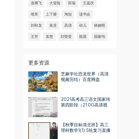
袁腾飞
大冒险
郑瑞
王嘉庆
维库
上下册
淘知
读书会
刘秋龙
泉灵
高清
幼儿
林婉晴
王芳
袁慧
刘莹莹
陈晨
国家玮
更多资源
芝麻学社恐龙世界（高清
视频完结）百度网盘
2021高考高三语文国家玮
第四阶段（21.0G高清视
频）百度网盘
【秋季目标清北班】高三
理科数学1(1).5轮复习直播
班（全国）16讲 王侃 百度