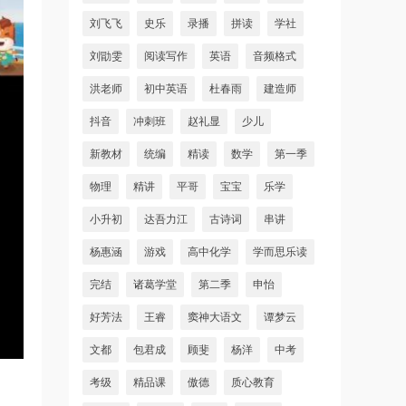
刘飞飞
史乐
录播
拼读
学社
刘勖雯
阅读写作
英语
音频格式
洪老师
初中英语
杜春雨
建造师
抖音
冲刺班
赵礼显
少儿
新教材
统编
精读
数学
第一季
物理
精讲
平哥
宝宝
乐学
小升初
达吾力江
古诗词
串讲
杨惠涵
游戏
高中化学
学而思乐读
完结
诸葛学堂
第二季
申怡
好芳法
王睿
窦神大语文
谭梦云
文都
包君成
顾斐
杨洋
中考
考级
精品课
傲德
质心教育