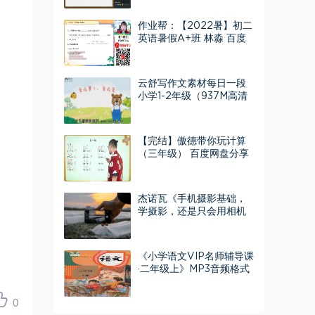
网盘分享
作业帮：【2022暑】初二
英语暑假A+班 林淼 百度
网盘分享
云舒写作文素材每日一段
小学1-2年级（937M高清
视频）百度网盘
【完结】傲德带你玩计算
（三年级） 百度网盘分享
杰诺瓦《手机摄影基础，
学摄影，还是只会用相机
么》（高清视频）百度网
盘
《小学语文VIP名师辅导课
·二年级上》MP3音频格式
百度网盘下载
0