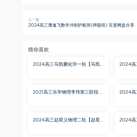
上一篇
2024高三潘逸飞数学冲刺护航班(押题班) 百度网盘分享
猜你喜欢
2024高三马凯鹏化学一轮【马凯
2024
鹏化学a+】秋季班 百度网盘分享
2021高三乐学物理李玮第三阶段
2024
百度网盘分享
月聚粮】
盘分享
2024高三赵星义物理二轮【赵星
2024
义物理S】寒假班 百度网盘分享
学A+】