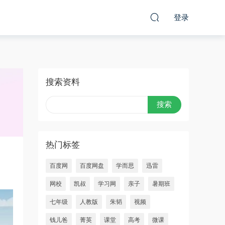
登录
搜索资料
热门标签
百度网
百度网盘
学而思
迅雷
网校
凯叔
学习网
亲子
暑期班
七年级
人教版
朱韬
视频
钱儿爸
菁英
课堂
高考
微课