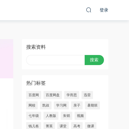
登录
搜索资料
热门标签
百度网
百度网盘
学而思
迅雷
网校
凯叔
学习网
亲子
暑期班
七年级
人教版
朱韬
视频
钱儿爸
菁英
课堂
高考
微课