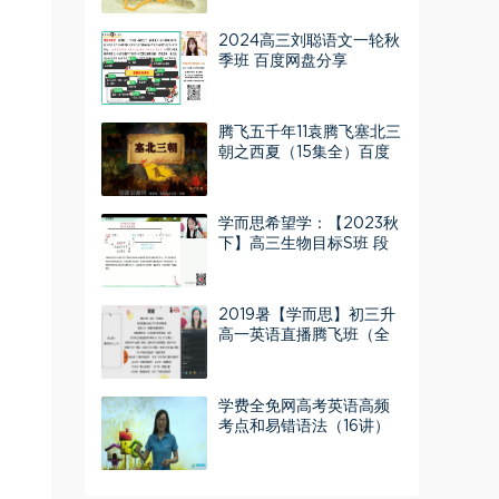
2024高三刘聪语文一轮秋
季班 百度网盘分享
腾飞五千年11袁腾飞塞北三
朝之西夏（15集全）百度
网盘分享
学而思希望学：【2023秋
下】高三生物目标S班 段
麟飞 6 百度网盘分享
2019暑【学而思】初三升
高一英语直播腾飞班（全
国版）顾斐
学费全免网高考英语高频
考点和易错语法（16讲）
（高清视频）百度网盘