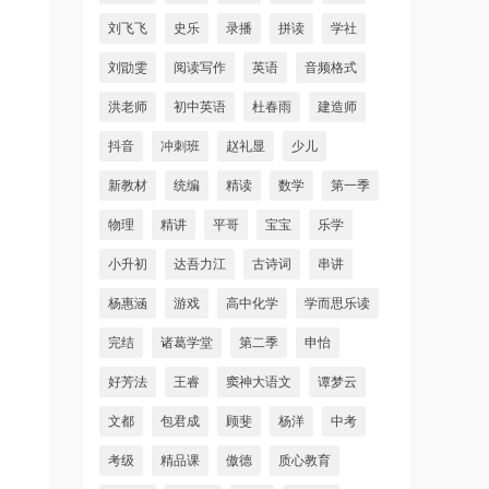
刘飞飞
史乐
录播
拼读
学社
刘勖雯
阅读写作
英语
音频格式
洪老师
初中英语
杜春雨
建造师
抖音
冲刺班
赵礼显
少儿
新教材
统编
精读
数学
第一季
物理
精讲
平哥
宝宝
乐学
小升初
达吾力江
古诗词
串讲
杨惠涵
游戏
高中化学
学而思乐读
完结
诸葛学堂
第二季
申怡
好芳法
王睿
窦神大语文
谭梦云
文都
包君成
顾斐
杨洋
中考
考级
精品课
傲德
质心教育