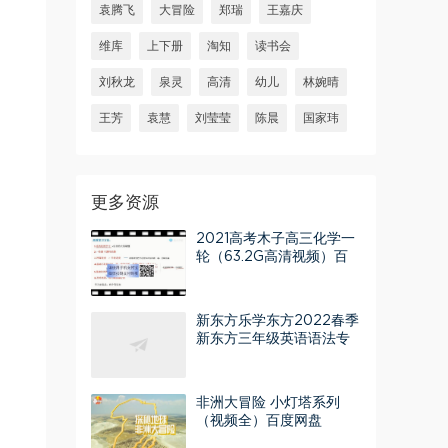
袁腾飞
大冒险
郑瑞
王嘉庆
维库
上下册
淘知
读书会
刘秋龙
泉灵
高清
幼儿
林婉晴
王芳
袁慧
刘莹莹
陈晨
国家玮
更多资源
2021高考木子高三化学一
轮（63.2G高清视频）百
度网盘
新东方乐学东方2022春季
新东方三年级英语语法专
项班（完结）百度网盘分
享
非洲大冒险 小灯塔系列
（视频全）百度网盘