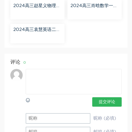
2024高三赵星义物理二
2024高三肖晗数学一轮
轮【赵星义物理S】寒假
【肖晗数学A+】暑假班
班 百度网盘分享
百度网盘分享
2024高三袁慧英语二轮
春季班（A+） 百度网盘
分享
评论
0
提交评论
昵称 (必填)
邮箱 (必填)