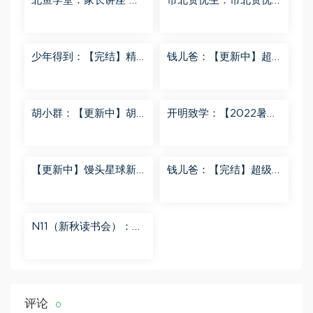
北鱼学堂：家长讲座 百
市北资优生：市北资优
度网盘分享
生7年级 百度网盘分享
少年得到：【完结】精
钱儿爸：【更新中】超
讲名侦探柯南-红黑大对
级镜花缘（第二季） 百
决 百度网盘分享
度网盘分享
胡小群：【更新中】胡
开明致学：【2022暑
小群-思维一步到位L8
秋】 百度网盘分享
百度网盘分享
【更新中】馒头星球新
钱儿爸：【完结】超级
闻解读音频课 百度网盘
隋唐后传（第一季） 百
分享
度网盘分享
N11（新秋读书会）：
【更新中】北大读书方
法课 百度网盘分享
评论
0