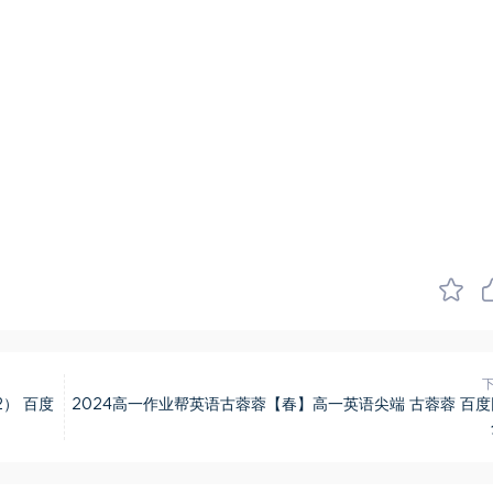
2） 百度
2024高一作业帮英语古蓉蓉【春】高一英语尖端 古蓉蓉 百