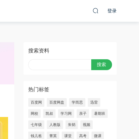
登录
搜索资料
热门标签
百度网
百度网盘
学而思
迅雷
网校
凯叔
学习网
亲子
暑期班
七年级
人教版
朱韬
视频
钱儿爸
菁英
课堂
高考
微课