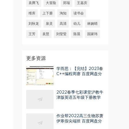
袁腾飞
大冒险
郑瑞
王嘉庆
维库
上下册
淘知
读书会
刘秋龙
泉灵
高清
幼儿
林婉晴
王芳
袁慧
刘莹莹
陈晨
国家玮
更多资源
学而思：【完结】2023春
C++编程周赛 百度网盘分
享
2022春季七彩课堂沪教牛
津版英语五年级下册教学
资源 百度网盘分享
作业帮2022高三生物苏萧
伊寒假尖端班 百度网盘分
享