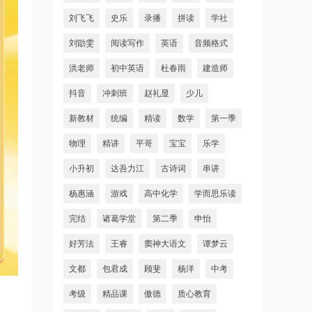
刘飞飞
史乐
录播
拼读
学社
刘勖雯
阅读写作
英语
音频格式
洪老师
初中英语
杜春雨
建造师
抖音
冲刺班
赵礼显
少儿
新教材
统编
精读
数学
第一季
物理
精讲
平哥
宝宝
乐学
小升初
达吾力江
古诗词
串讲
杨惠涵
游戏
高中化学
学而思乐读
完结
诸葛学堂
第二季
申怡
好芳法
王睿
窦神大语文
谭梦云
文都
包君成
顾斐
杨洋
中考
考级
精品课
傲德
质心教育