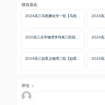
猜你喜欢
2024高三马凯鹏化学一轮【马凯
2024
鹏化学a+】秋季班 百度网盘分享
2021高三乐学物理李玮第三阶段
2024
百度网盘分享
月聚粮】
盘分享
2024高三赵星义物理二轮【赵星
2024
义物理S】寒假班 百度网盘分享
学A+】
评论
0